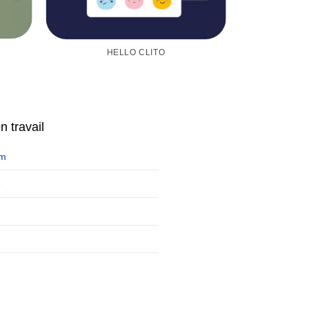
HELLO CLITO
 travail
am
e